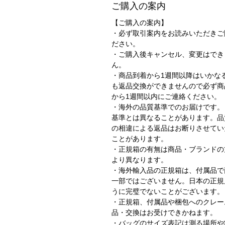
ご購入の案内
【ご購入の案内】
・必ず取引案内をお読みいただきご
ださい。
・ご購入後キャンセル、変更はでき
ん。
・商品到着から1週間以降はいかな
も返品交換ができませんので必ず商
から1週間以内にご連絡ください。
・海外の品質基準でのお届けです。
基準とは異なることがあります。品
の相違による返品はお断りさせてい
ことがあります。
・正規箱の有無は商品・ブランドの
より異なります。
・海外輸入品の正規箱は、付属品で
一部ではございません。日本の正規
うに完璧でないことがございます
・正規箱、付属品や梱包へのクレー
品・交換はお受けできかねます。
・バッグのサイズ表記は測る場所や