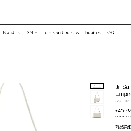
Brand list
SALE
Terms and policies
Inquiries
FAQ
Jil 
Emp
SKU: 105
¥279,40
Excluding Sales
商品詳