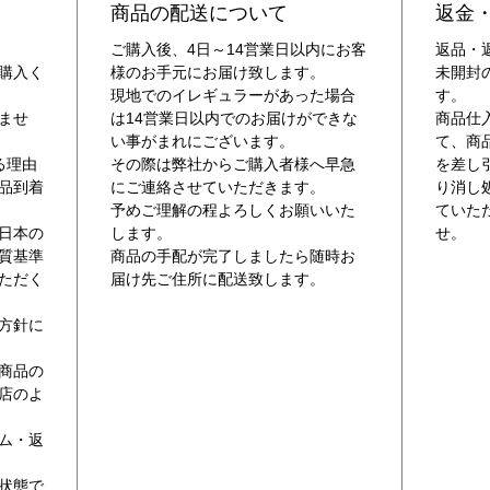
商品の配送について
返金
ご購入後、4日～14営業日以内にお客
返品・
購入く
様のお手元にお届け致します。
未開封
現地でのイレギュラーがあった場合
す。
ませ
は14営業日以内でのお届けができな
商品仕
い事がまれにございます。
て、商
る理由
その際は弊社からご購入者様へ早急
を差し
品到着
にご連絡させていただきます。
り消し
予めご理解の程よろしくお願いいた
ていた
日本の
します。
せ。
質基準
商品の手配が完了しましたら随時お
ただく
届け先ご住所に配送致します。
方針に
商品の
店のよ
。
ム・返
状態で