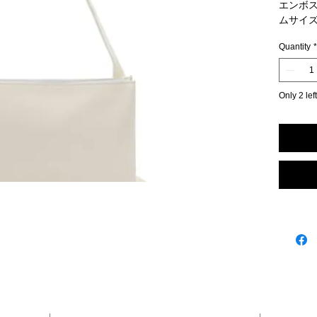
エンボス
ムサイ
詳細
Quantity
*
ジップ
アジャ
ポケット
ジルサ
Only 2 left
カーフ（
100％
イタリ
商品コード