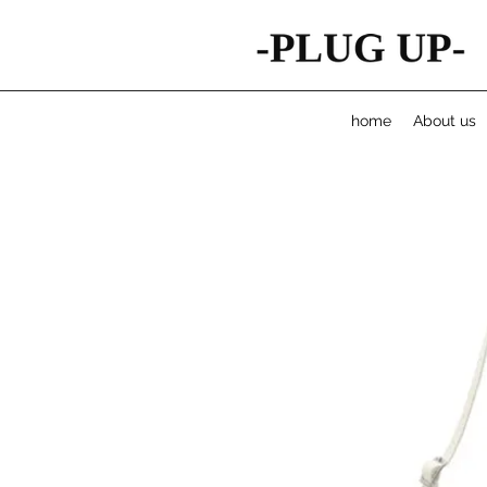
home
About us