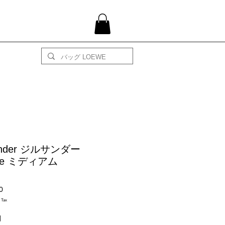
Sander ジルサンダー
ire ミディアム
Price
0
 Tax
細