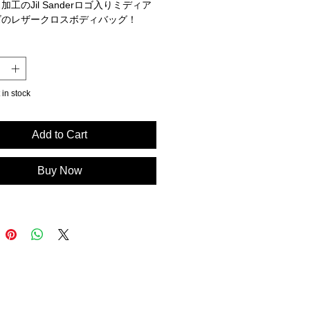
加工のJil Sanderロゴ入りミディア
ズのレザークロスボディバッグ！
クロージャー
スタブルストラップ（バックル付き内
)
ンダーエンボスロゴ
 in stock
牛革）100％、カーフ（牛革）
のライニング
Add to Cart
ア製
:J08WG0016P5663106
Buy Now