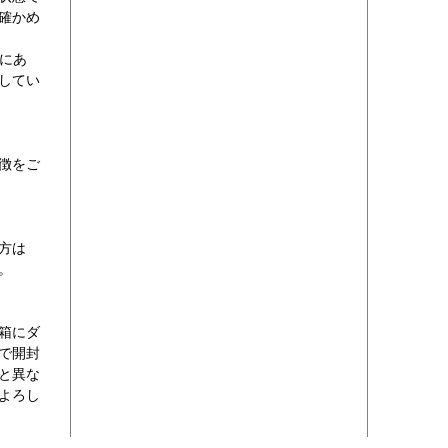
確かめ
くにあ
してい
徴をご
方は
い。
箱にダ
で開封
と異な
よろし