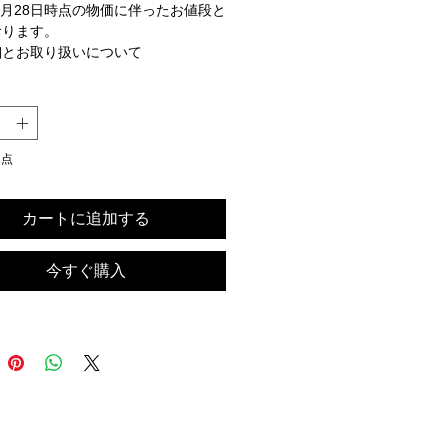
年6月28日時点の物価に伴ったお値段と
おります。
細とお取り扱いについて
DIAMONDSOFTHOBOSAQK
ond ファミリーから登場したスモール
のソフトホーボーバッグ。シリーズ限
ラスチェーンストラップでコンテンポ
2点
なムードを添えたデザインに仕上げま
この上なく滑らかなイタリア製カーフ
カートに追加する
を使用した柔らかなシルエットが、エ
トでモダンな雰囲気を演出します。取
可能なストラップを活用して、昼夜を
今すぐ購入
幅広いシーンで楽しめます。
フレザー
メタルパーツ
ポケット
ープシルエット
ーンストラップ
：横 25 x 高 12 x 幅 10cm