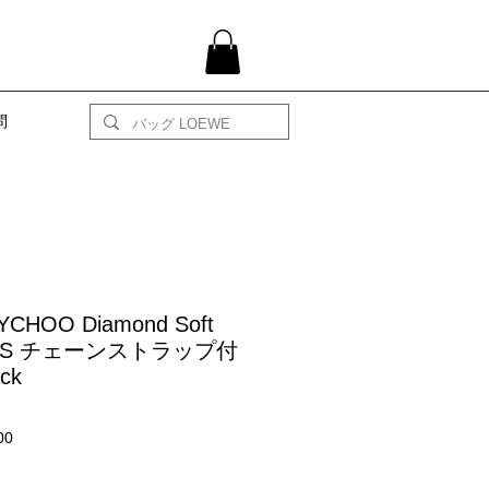
問
YCHOO Diamond Soft
o S チェーンストラップ付
ck
価
00
格