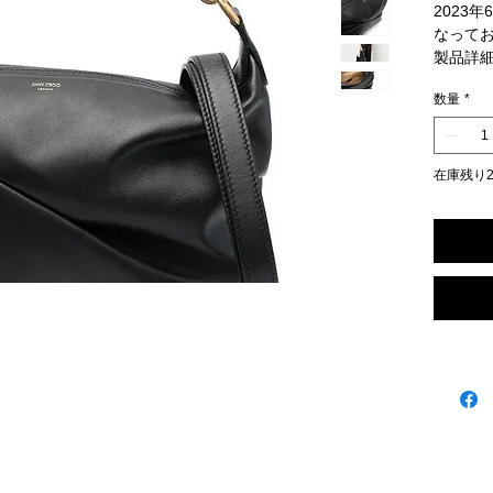
2023
なって
製品詳
数量
*
製品番号 
Diam
サイズ
定のブ
在庫残り
ラリー
した。
レザー
レガン
り外し
問わず
カー
真鍮
内側
ドレ
チェ
サイズ