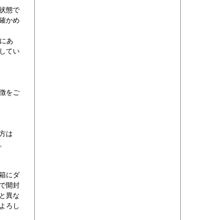
状態で
確かめ
くにあ
してい
徴をご
方は
い。
箱にダ
で開封
と異な
よろし