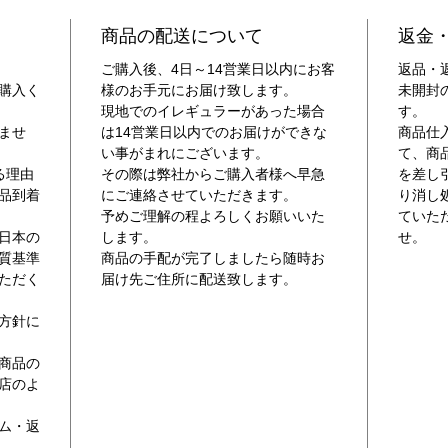
イタ
商品の配送について
返金
ご購入後、4日～14営業日以内にお客
返品・
購入く
様のお手元にお届け致します。
未開封
現地でのイレギュラーがあった場合
す。
ませ
は14営業日以内でのお届けができな
商品仕
い事がまれにございます。
て、商
る理由
その際は弊社からご購入者様へ早急
を差し
品到着
にご連絡させていただきます。
り消し
予めご理解の程よろしくお願いいた
ていた
日本の
します。
せ。
質基準
商品の手配が完了しましたら随時お
ただく
届け先ご住所に配送致します。
方針に
商品の
店のよ
。
ム・返