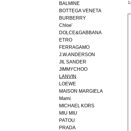
BALMINE
BOTTEGA VENETA
BURBERRY
Chloe'
DOLCE&GABBANA
ETRO
FERRAGAMO
J.W.ANDERSON
JIL SANDER
JIMMYCHOO
LANVIN
LOEWE
MAISON MARGIELA
Marni
MICHAEL KORS
MIU MIU
PATOU
PRADA